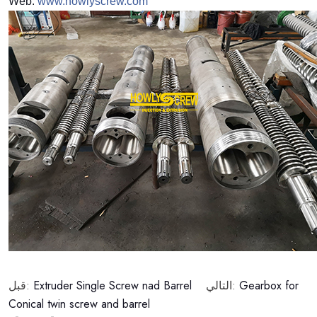
Web:
www.howlyscrew.com
قبل:
Extruder Single Screw nad Barrel
التالي:
Gearbox for
Conical twin screw and barrel